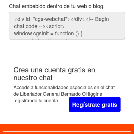
Chat embebido dentro de tu web o blog.
Código
para
embeber
el
chat
en
tu
web:
Crea una cuenta gratis en
nuestro chat
Accede a funcionalidades especiales en el chat
de Libertador General Bernardo OHiggins
registrando tu cuenta.
Regístrate gratis