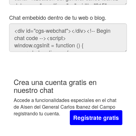
Chat embebido dentro de tu web o blog.
Código
para
embeber
el
chat
en
tu
web:
Crea una cuenta gratis en
nuestro chat
Accede a funcionalidades especiales en el chat
de Aisen del General Carlos Ibanez del Campo
registrando tu cuenta.
Regístrate gratis