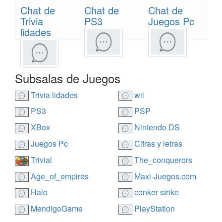
Chat de
Chat de
Chat de
Trivia
PS3
Juegos Pc
lidades
Subsalas de Juegos
Trivia lidades
wii
PS3
PSP
XBox
Nintendo DS
Juegos Pc
Cifras y letras
Trivial
The_conquerors
Age_of_empires
Maxi-Juegos.com
Halo
conker strike
MendigoGame
PlayStation