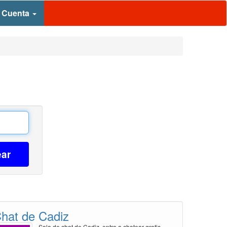
 Cuenta
ear
hat de Cadiz
Sala de chat de Cadiz, entra a chatear gratis