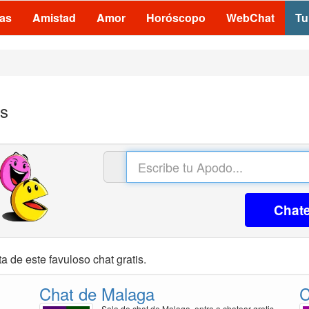
las
Amistad
Amor
Horóscopo
WebChat
Tu
is
Chat
a de este favuloso chat gratis.
Chat de Malaga
C
Sala de chat de Malaga, entra a chatear gratis