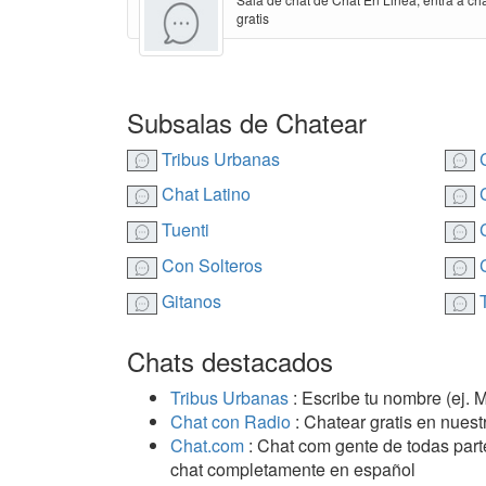
gratis
Subsalas de Chatear
Tribus Urbanas
C
Chat Latino
C
Tuenti
C
Con Solteros
C
Gitanos
T
Chats destacados
Tribus Urbanas
: Escribe tu nombre (ej. 
Chat con Radio
: Chatear gratis en nuest
Chat.com
: Chat com gente de todas part
chat completamente en español