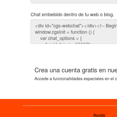
Chat embebido dentro de tu web o blog.
Código
para
embeber
el
chat
en
tu
web:
Crea una cuenta gratis en nue
Accede a funcionalidades especiales en el c
Ayuda