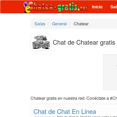
Inicio
Sa
Salas
General
Chatear
Chat de Chatear gratis
Chatear gratis en nuestra red. Conéctate a #Ch
Chat de Chat En Linea
Sala de chat de Chat En Linea, entra a ch