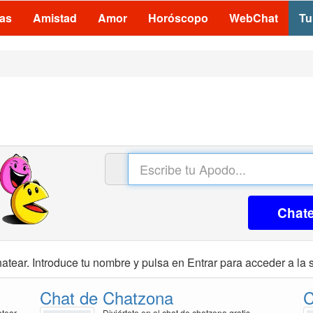
las
Amistad
Amor
Horóscopo
WebChat
Tu
Chat
atear. Introduce tu nombre y pulsa en Entrar para acceder a la s
Chat de Chatzona
C
atear
Diviértete en el chat de chatzona gratis