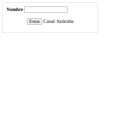
Nombre
Canal:
#azkoitia