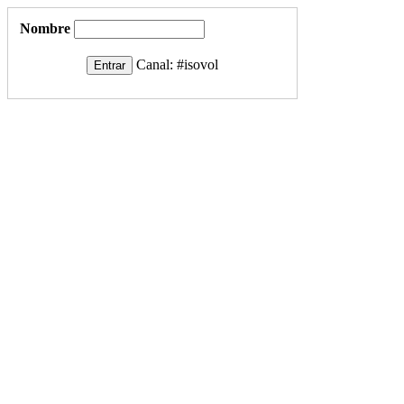
Nombre
Canal:
#isovol