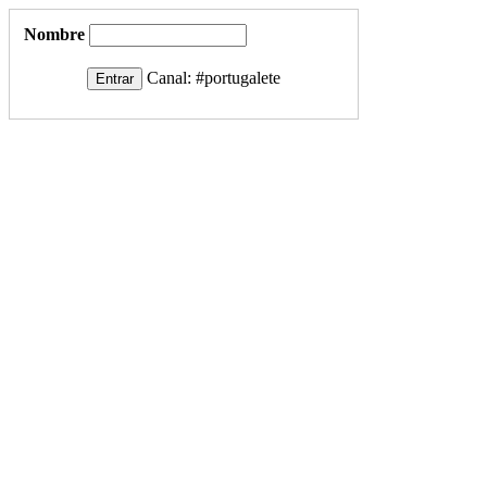
Nombre
Canal:
#portugalete