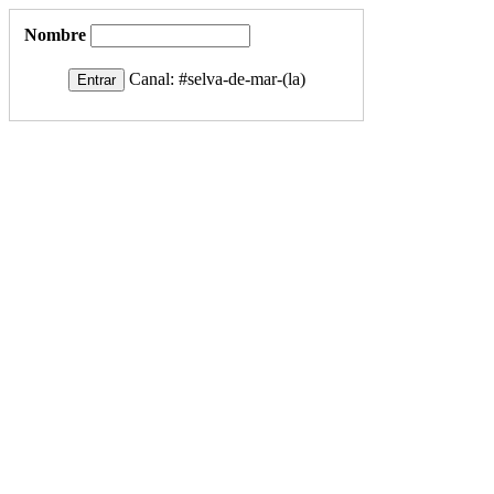
Nombre
Canal:
#selva-de-mar-(la)