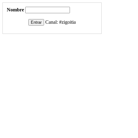
Nombre
Canal:
#zigoitia