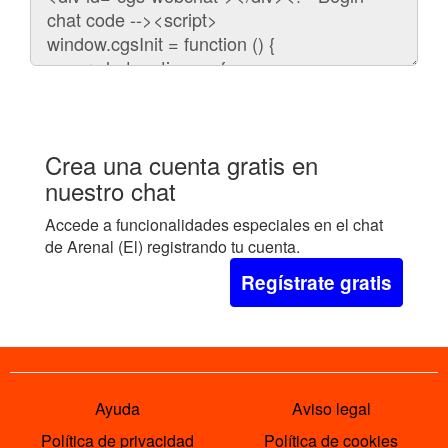
para
embeber
el
chat
en
tu
web:
Crea una cuenta gratis en
nuestro chat
Accede a funcionalidades especiales en el chat
de Arenal (El) registrando tu cuenta.
Regístrate gratis
Ayuda
Aviso legal
Política de privacidad
Política de cookies