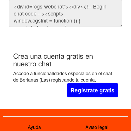
Código
para
embeber
el
chat
en
tu
web:
Crea una cuenta gratis en
nuestro chat
Accede a funcionalidades especiales en el chat
de Berlanas (Las) registrando tu cuenta.
Regístrate gratis
Ayuda
Aviso legal