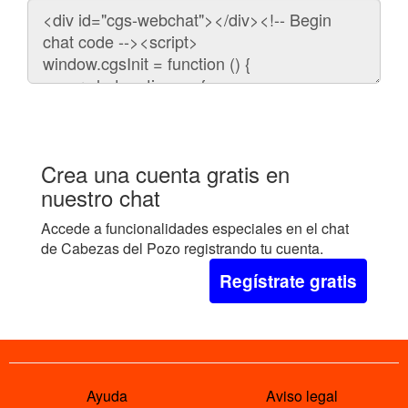
Código
para
embeber
el
chat
en
tu
web:
Crea una cuenta gratis en
nuestro chat
Accede a funcionalidades especiales en el chat
de Cabezas del Pozo registrando tu cuenta.
Regístrate gratis
Ayuda
Aviso legal