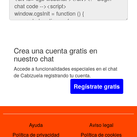
para
embeber
el
chat
en
tu
web:
Crea una cuenta gratis en
nuestro chat
Accede a funcionalidades especiales en el chat
de Cabizuela registrando tu cuenta.
Regístrate gratis
Ayuda
Aviso legal
Política de privacidad
Política de cookies