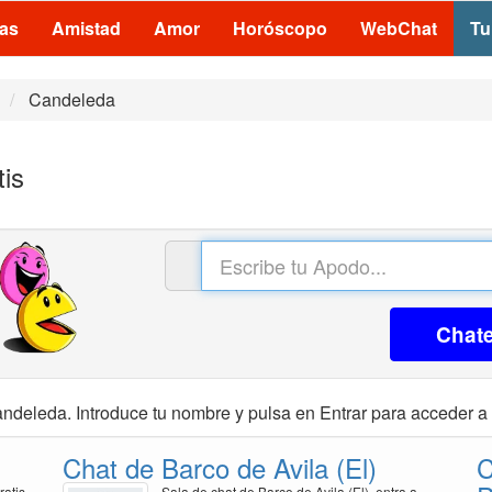
las
Amistad
Amor
Horóscopo
WebChat
Tu
Candeleda
is
Chat
ndeleda. Introduce tu nombre y pulsa en Entrar para acceder a l
Chat de Barco de Avila (El)
C
ratis
Sala de chat de Barco de Avila (El), entra a