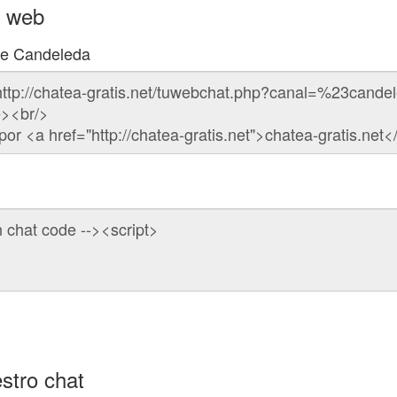
u web
 de Candeleda
stro chat