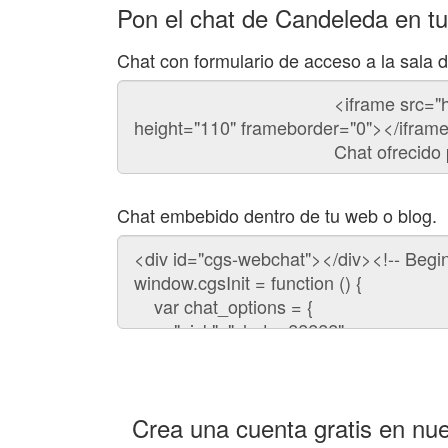
Pon el chat de Candeleda en t
Chat con formulario de acceso a la sala
Código
del
chat
Chat embebido dentro de tu web o blog.
Código
para
embeber
el
chat
en
tu
web:
Crea una cuenta gratis en nue