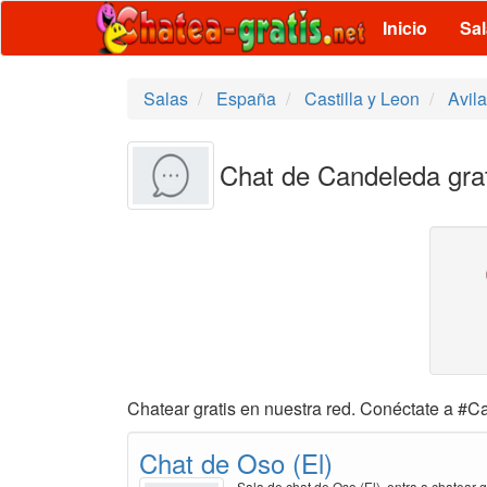
Inicio
Sa
Salas
España
Castilla y Leon
Avila
Chat de Candeleda grat
Chatear gratis en nuestra red. Conéctate a #Ca
Chat de Oso (El)
Sala de chat de Oso (El), entra a chatear g