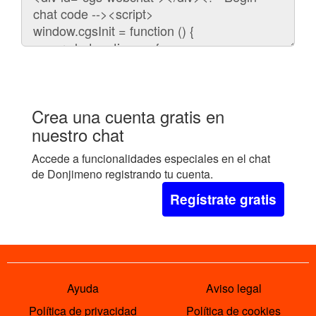
para
embeber
el
chat
en
tu
web:
Crea una cuenta gratis en
nuestro chat
Accede a funcionalidades especiales en el chat
de Donjimeno registrando tu cuenta.
Regístrate gratis
Ayuda
Aviso legal
Política de privacidad
Política de cookies