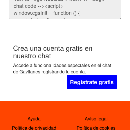
para
embeber
el
chat
en
tu
web:
Crea una cuenta gratis en
nuestro chat
Accede a funcionalidades especiales en el chat
de Gavilanes registrando tu cuenta.
Regístrate gratis
Ayuda
Aviso legal
Política de privacidad
Política de cookies