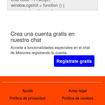
embeber
el
chat
en
tu
web:
Crea una cuenta gratis en
nuestro chat
Accede a funcionalidades especiales en el chat
de Misiones registrando tu cuenta.
Regístrate gratis
Ayuda
Aviso legal
Política de privacidad
Política de cookies