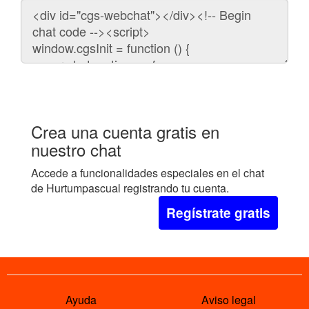
Código
para
embeber
el
chat
en
tu
web:
Crea una cuenta gratis en
nuestro chat
Accede a funcionalidades especiales en el chat
de Hurtumpascual registrando tu cuenta.
Regístrate gratis
Ayuda
Aviso legal