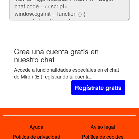
para
embeber
el
chat
en
tu
web:
Crea una cuenta gratis en
nuestro chat
Accede a funcionalidades especiales en el chat
de Miron (El) registrando tu cuenta.
Regístrate gratis
Ayuda
Aviso legal
Política de privacidad
Política de cookies