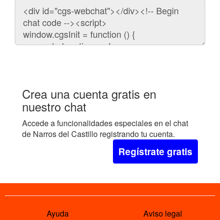
Código
para
embeber
el
chat
en
tu
web:
Crea una cuenta gratis en
nuestro chat
Accede a funcionalidades especiales en el chat
de Narros del Castillo registrando tu cuenta.
Regístrate gratis
Ayuda
Aviso legal