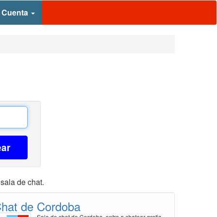
 Cuenta
ear
sala de chat.
hat de Cordoba
Sala de chat de Cordoba, entra a chatear gratis