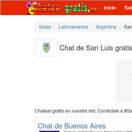
Inicio
Sa
Salas
Latinoamerica
Argentina
San
Chat de San Luis grati
Chatear gratis en nuestra red. Conéctate a #Sa
Chat de Buenos Aires
Sala de chat de Buenos Aires, entra a cha