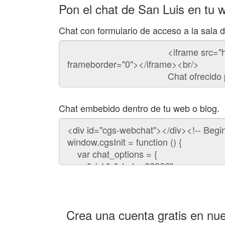
Pon el chat de San Luis en tu 
Chat con formulario de acceso a la sala 
Código
del
chat
Chat embebido dentro de tu web o blog.
Código
para
embeber
el
chat
en
tu
web:
Crea una cuenta gratis en nue