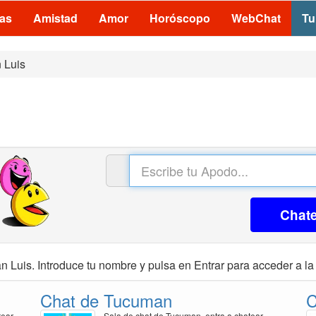
las
Amistad
Amor
Horóscopo
WebChat
Tu
 Luis
s
Chat
n Luis. Introduce tu nombre y pulsa en Entrar para acceder a la 
Chat de Tucuman
C
tear
Sala de chat de Tucuman, entra a chatear