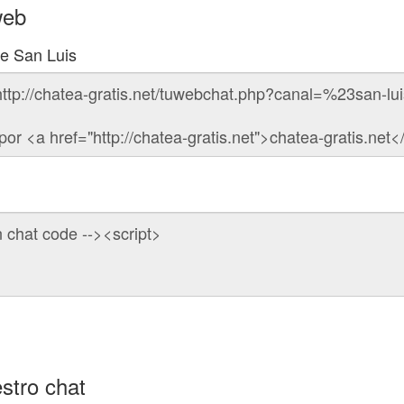
web
de San Luis
stro chat