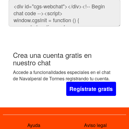
Código
para
embeber
el
chat
en
tu
web:
Crea una cuenta gratis en
nuestro chat
Accede a funcionalidades especiales en el chat
de Navalperal de Tormes registrando tu cuenta.
Regístrate gratis
Ayuda
Aviso legal