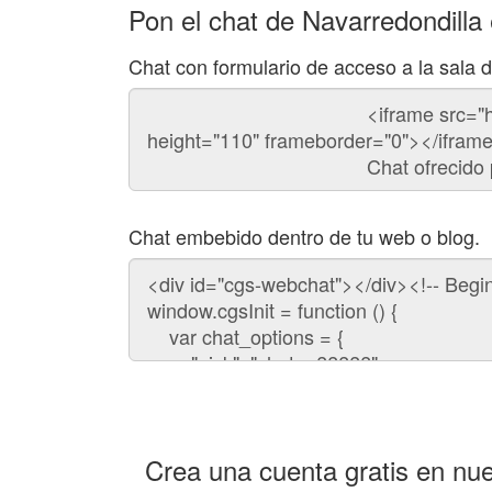
Pon el chat de Navarredondilla
Chat con formulario de acceso a la sala 
Código
del
chat
Chat embebido dentro de tu web o blog.
Código
para
embeber
el
chat
en
tu
web:
Crea una cuenta gratis en nue