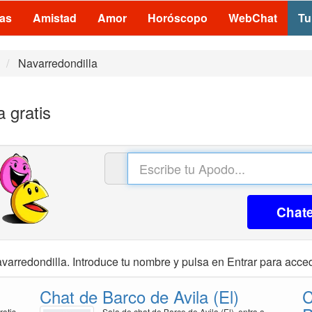
las
Amistad
Amor
Horóscopo
WebChat
Tu
Navarredondilla
 gratis
Chat
varredondilla. Introduce tu nombre y pulsa en Entrar para acced
Chat de Barco de Avila (El)
C
ratis
Sala de chat de Barco de Avila (El), entra a