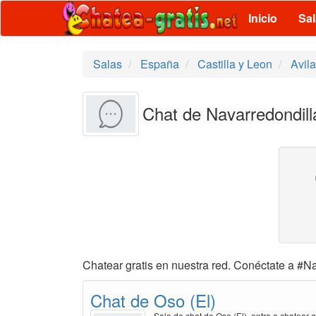
Inicio
Sa
Salas
España
Castilla y Leon
Avila
Chat de Navarredondilla
Chatear gratis en nuestra red. Conéctate a #Na
Chat de Oso (El)
Sala de chat de Oso (El), entra a chatear g