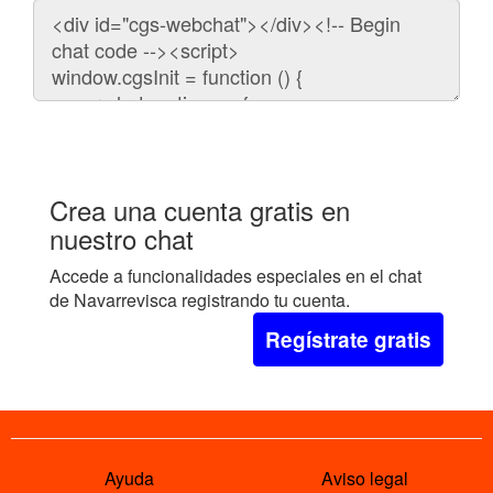
Código
para
embeber
el
chat
en
tu
web:
Crea una cuenta gratis en
nuestro chat
Accede a funcionalidades especiales en el chat
de Navarrevisca registrando tu cuenta.
Regístrate gratis
Ayuda
Aviso legal