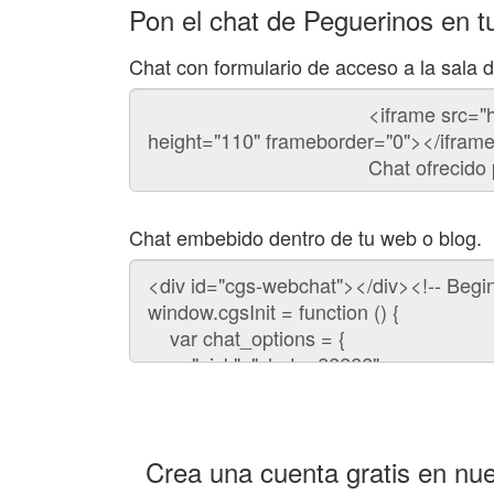
Pon el chat de Peguerinos en t
Chat con formulario de acceso a la sala 
Código
del
chat
Chat embebido dentro de tu web o blog.
Código
para
embeber
el
chat
en
tu
web:
Crea una cuenta gratis en nue