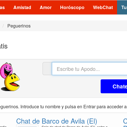
las
Amistad
Amor
Horóscopo
WebChat
Tu
Peguerinos
tis
Chat
guerinos. Introduce tu nombre y pulsa en Entrar para acceder a 
Chat de Barco de Avila (El)
C
ratis
Sala de chat de Barco de Avila (El), entra a