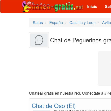
Inicio
Sa
Salas
España
Castilla y Leon
Avila
Chat de Peguerinos gra
Chatear gratis en nuestra red. Conéctate a #Pe
Chat de Oso (El)
Sala de chat de Oso (El), entra a chatear g