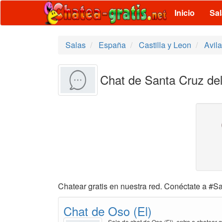
Inicio
Sa
Salas
España
Castilla y Leon
Avila
Chat de Santa Cruz del 
Chatear gratis en nuestra red. Conéctate a #Sa
Chat de Oso (El)
Sala de chat de Oso (El), entra a chatear g