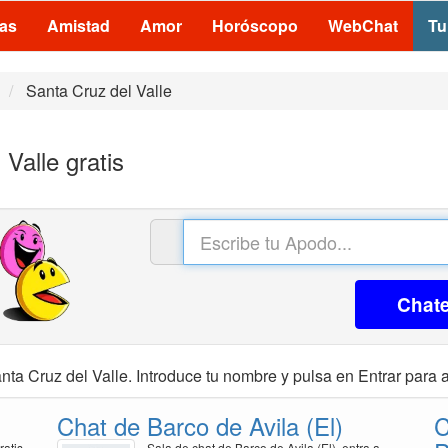
las
Amistad
Amor
Horóscopo
WebChat
Tu
Santa Cruz del Valle
Valle gratis
Chat
nta Cruz del Valle. Introduce tu nombre y pulsa en Entrar para a
Chat de Barco de Avila (El)
C
ratis
Sala de chat de Barco de Avila (El), entra a