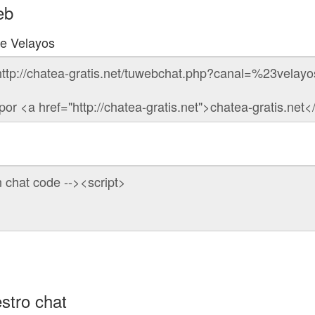
eb
de Velayos
stro chat