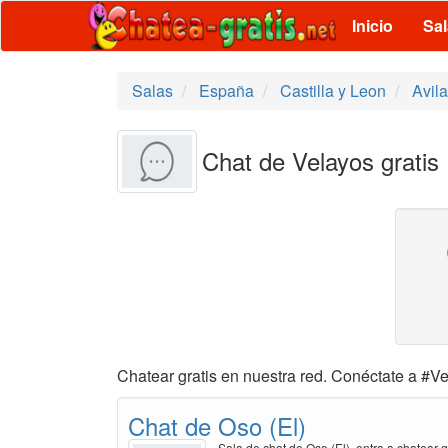
Inicio
Sa
Salas
España
Castilla y Leon
Avila
Chat de Velayos gratis
Chatear gratis en nuestra red. Conéctate a #Ve
Chat de Oso (El)
Sala de chat de Oso (El), entra a chatear g