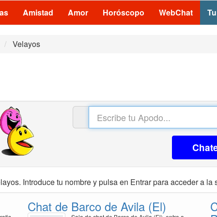
las
Amistad
Amor
Horóscopo
WebChat
Tu
Velayos
Chat
layos. Introduce tu nombre y pulsa en Entrar para acceder a la 
Chat de Barco de Avila (El)
C
ratis
Sala de chat de Barco de Avila (El), entra a