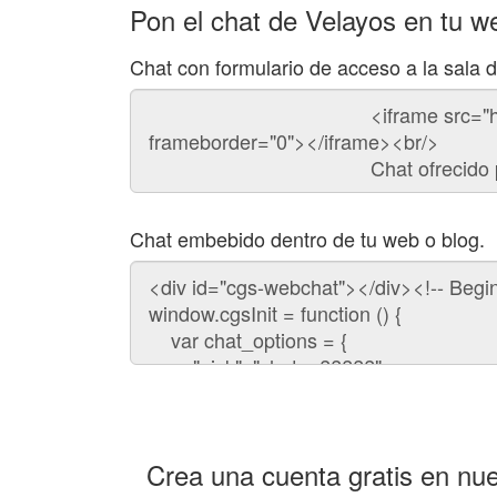
Pon el chat de Velayos en tu w
Chat con formulario de acceso a la sala 
Código
del
chat
Chat embebido dentro de tu web o blog.
Código
para
embeber
el
chat
en
tu
web:
Crea una cuenta gratis en nue