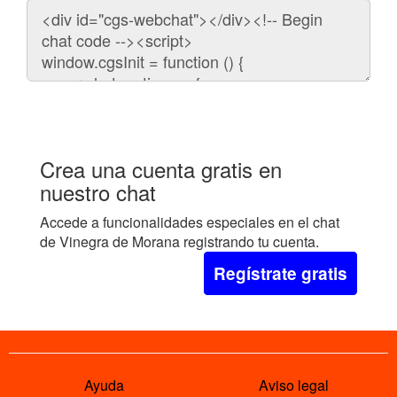
Código
para
embeber
el
chat
en
tu
web:
Crea una cuenta gratis en
nuestro chat
Accede a funcionalidades especiales en el chat
de Vinegra de Morana registrando tu cuenta.
Regístrate gratis
Ayuda
Aviso legal