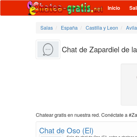
Inicio
Sa
Salas
España
Castilla y Leon
Avila
Chat de Zapardiel de l
Chatear gratis en nuestra red. Conéctate a #Za
Chat de Oso (El)
Sala de chat de Oso (El), entra a chatear g