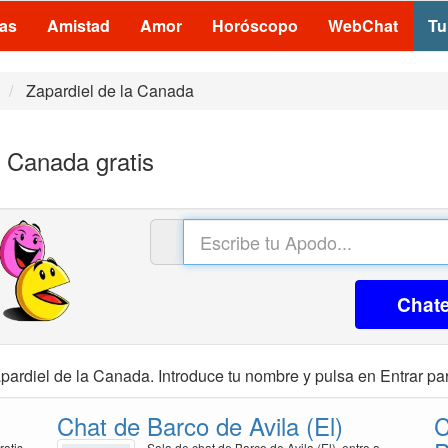
las
Amistad
Amor
Horóscopo
WebChat
Tu
Zapardiel de la Canada
a Canada gratis
Chat
pardiel de la Canada. Introduce tu nombre y pulsa en Entrar par
Chat de Barco de Avila (El)
C
ratis
Sala de chat de Barco de Avila (El), entra a