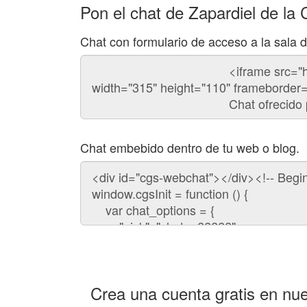
Pon el chat de Zapardiel de la
Chat con formulario de acceso a la sala 
Código
del
chat
Chat embebido dentro de tu web o blog.
Código
para
embeber
el
chat
en
tu
web:
Crea una cuenta gratis en nue