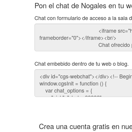
Pon el chat de Nogales en tu 
Chat con formulario de acceso a la sala 
Código
del
chat
Chat embebido dentro de tu web o blog.
Código
para
embeber
el
chat
en
tu
web:
Crea una cuenta gratis en nue