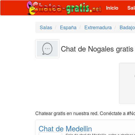
Inicio
Sa
Salas
España
Extremadura
Badajo
Chat de Nogales gratis
Chatear gratis en nuestra red. Conéctate a #No
Chat de Medellin
Sala de chat de Medellin, entra a chatear g