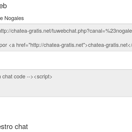
web
de Nogales
stro chat