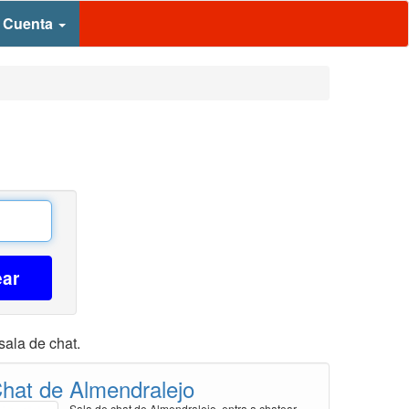
 Cuenta
ear
sala de chat.
hat de Almendralejo
Sala de chat de Almendralejo, entra a chatear