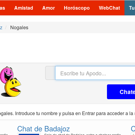
las
Amistad
Amor
Horóscopo
WebChat
Tu
z
Nogales
Chat
gales. Introduce tu nombre y pulsa en Entrar para acceder a la 
Chat de Badajoz
C
ratis
Sala de chat de Badajoz, entra a chatear gratis