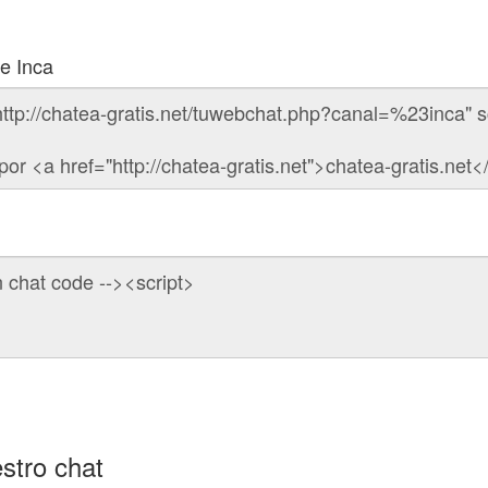
de Inca
stro chat