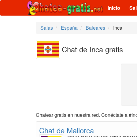
Inicio
Sa
Salas
España
Baleares
Inca
Chat de Inca gratis
Chatear gratis en nuestra red. Conéctate a #Inc
Chat de Mallorca
Sala de chat de Mallorca, entra a chatear g