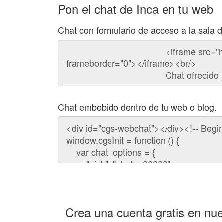
Pon el chat de Inca en tu web
Chat con formulario de acceso a la sala 
Código
del
chat
Chat embebido dentro de tu web o blog.
Código
para
embeber
el
chat
en
tu
web:
Crea una cuenta gratis en nue