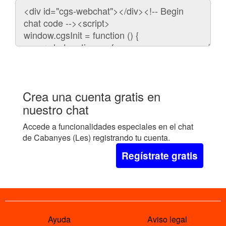
Código
para
embeber
el
chat
en
tu
web:
Crea una cuenta gratis en
nuestro chat
Accede a funcionalidades especiales en el chat
de Cabanyes (Les) registrando tu cuenta.
Regístrate gratis
Ayuda
Aviso legal