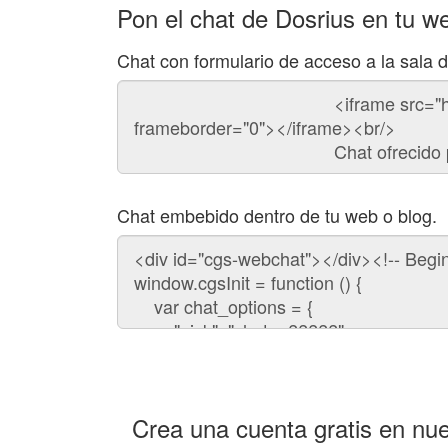
Pon el chat de Dosrius en tu w
Chat con formulario de acceso a la sala 
Código
del
chat
Chat embebido dentro de tu web o blog.
Código
para
embeber
el
chat
en
tu
web:
Crea una cuenta gratis en nue