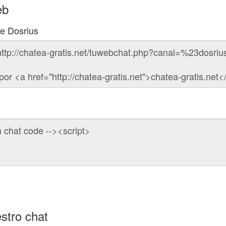
eb
de Dosrius
stro chat