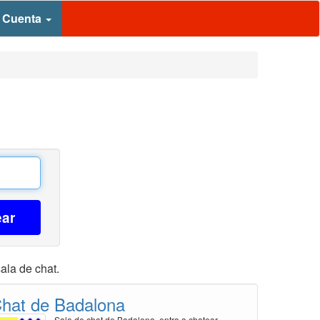
 Cuenta
ear
ala de chat.
hat de Badalona
Sala de chat de Badalona, entra a chatear