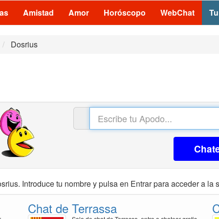
las
Amistad
Amor
Horóscopo
WebChat
Tu
Dosrius
Chat
srius. Introduce tu nombre y pulsa en Entrar para acceder a la s
Chat de Terrassa
C
r
Sala de chat de Terrassa, entra a chatear gratis