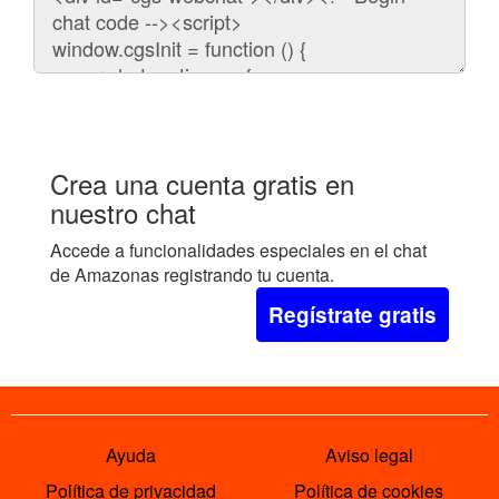
para
embeber
el
chat
en
tu
web:
Crea una cuenta gratis en
nuestro chat
Accede a funcionalidades especiales en el chat
de Amazonas registrando tu cuenta.
Regístrate gratis
Ayuda
Aviso legal
Política de privacidad
Política de cookies