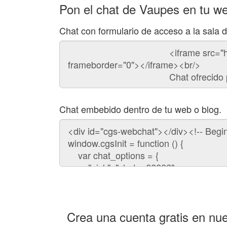
Pon el chat de Vaupes en tu w
Chat con formulario de acceso a la sala
Código
del
chat
Chat embebido dentro de tu web o blog.
Código
para
embeber
el
chat
en
tu
web:
Crea una cuenta gratis en nue