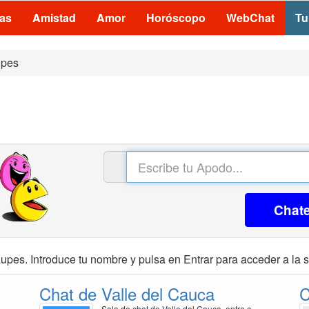
las
Amistad
Amor
Horóscopo
WebChat
Tu
pes
Chat
upes. Introduce tu nombre y pulsa en Entrar para acceder a la s
Chat de Valle del Cauca
C
Sala de chat de Valle del Cauca, entra a