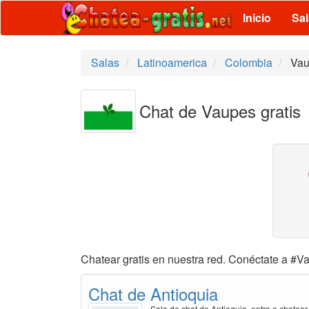
Inicio
Sa
Salas
Latinoamerica
Colombia
Vau
Chat de Vaupes gratis
Chatear gratis en nuestra red. Conéctate a #Va
Chat de Antioquia
Sala de chat de Antioquia, entra a chatear