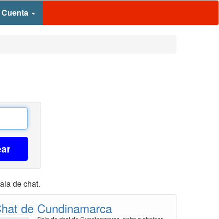
 Cuenta
ear
ala de chat.
hat de Cundinamarca
Sala de chat de Cundinamarca, entra a chatear