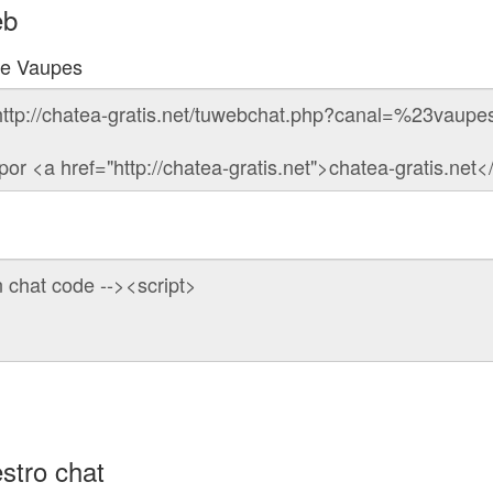
eb
 de Vaupes
stro chat