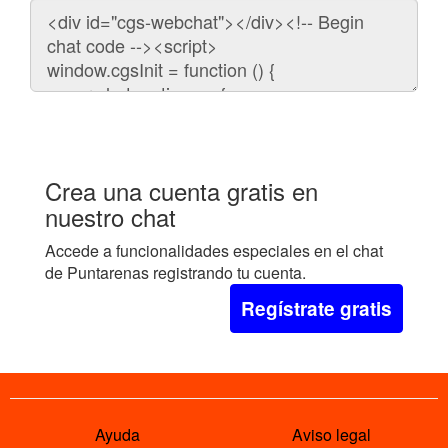
Código
para
embeber
el
chat
en
tu
web:
Crea una cuenta gratis en
nuestro chat
Accede a funcionalidades especiales en el chat
de Puntarenas registrando tu cuenta.
Regístrate gratis
Ayuda
Aviso legal