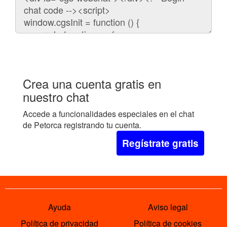
para
embeber
el
chat
en
tu
web:
Crea una cuenta gratis en
nuestro chat
Accede a funcionalidades especiales en el chat
de Petorca registrando tu cuenta.
Regístrate gratis
Ayuda
Aviso legal
Política de privacidad
Política de cookies