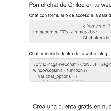
Pon el chat de Chiloe en tu we
Chat con formulario de acceso a la sala 
Código
del
chat
Chat embebido dentro de tu web o blog.
Código
para
embeber
el
chat
en
tu
web:
Crea una cuenta gratis en nue