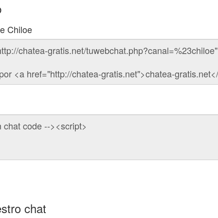
b
de Chiloe
stro chat