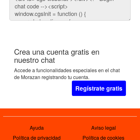
para
embeber
el
chat
en
tu
web:
Crea una cuenta gratis en
nuestro chat
Accede a funcionalidades especiales en el chat
de Morazan registrando tu cuenta.
Regístrate gratis
Ayuda
Aviso legal
Política de privacidad
Política de cookies