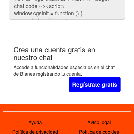
para
embeber
el
chat
en
tu
web:
Crea una cuenta gratis en
nuestro chat
Accede a funcionalidades especiales en el chat
de Blanes registrando tu cuenta.
Regístrate gratis
Ayuda
Aviso legal
Política de privacidad
Política de cookies