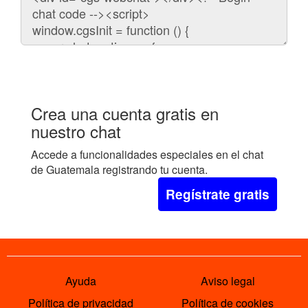
para
embeber
el
chat
en
tu
web:
Crea una cuenta gratis en
nuestro chat
Accede a funcionalidades especiales en el chat
de Guatemala registrando tu cuenta.
Regístrate gratis
Ayuda
Aviso legal
Política de privacidad
Política de cookies