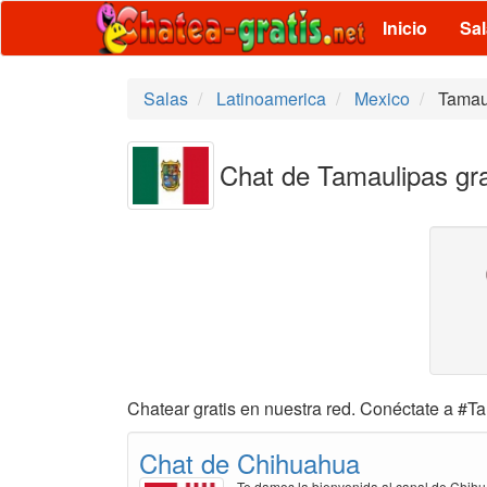
Inicio
Sa
Salas
Latinoamerica
Mexico
Tamau
Chat de Tamaulipas gra
Chatear gratis en nuestra red. Conéctate a #Ta
Chat de Chihuahua
Te damos la bienvenida al canal de Chihu