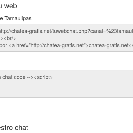
tu web
de Tamaulipas
stro chat