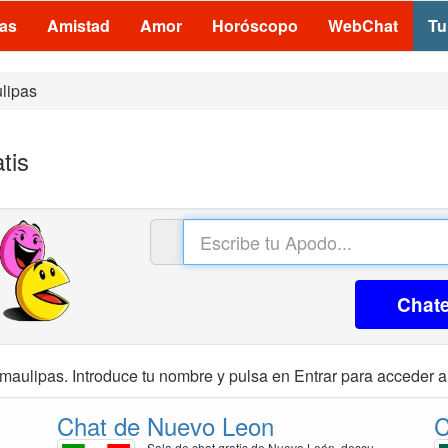
las
Amistad
Amor
Horóscopo
WebChat
Tu
lipas
tis
Chat
maulipas. Introduce tu nombre y pulsa en Entrar para acceder a 
Chat de Nuevo Leon
C
Sala de chat gratis de Nuevo León, descu