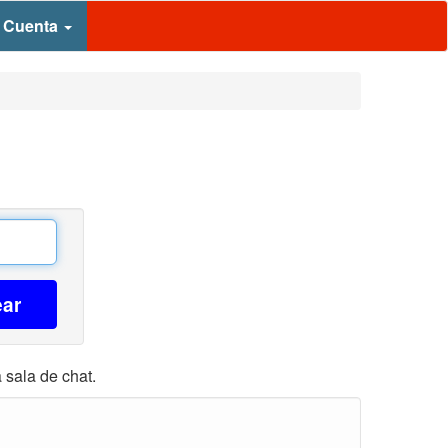
 Cuenta
ear
 sala de chat.