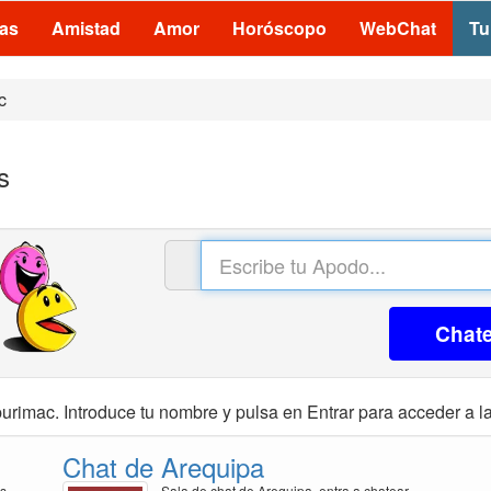
las
Amistad
Amor
Horóscopo
WebChat
Tu
c
s
Chat
urimac. Introduce tu nombre y pulsa en Entrar para acceder a la
Chat de Arequipa
is
Sala de chat de Arequipa, entra a chatear