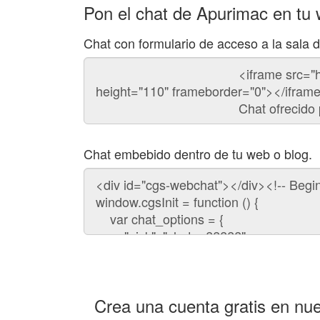
Pon el chat de Apurimac en tu
Chat con formulario de acceso a la sala 
Código
del
chat
Chat embebido dentro de tu web o blog.
Código
para
embeber
el
chat
en
tu
web:
Crea una cuenta gratis en nue