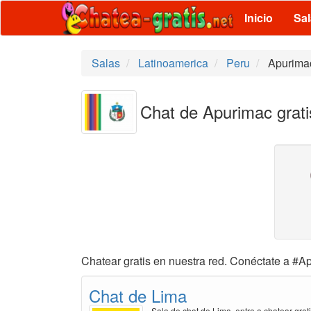
Inicio
Sa
Salas
Latinoamerica
Peru
Apurima
Chat de Apurimac grati
Chatear gratis en nuestra red. Conéctate a #Ap
Chat de Lima
Sala de chat de Lima, entra a chatear grat