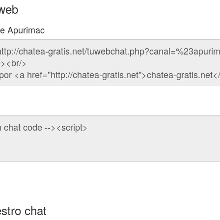
 web
de Apurimac
stro chat