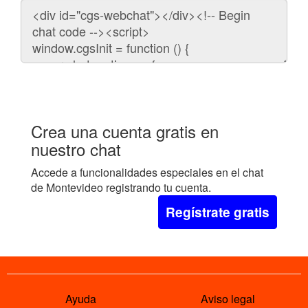
Código
para
embeber
el
chat
en
tu
web:
Crea una cuenta gratis en
nuestro chat
Accede a funcionalidades especiales en el chat
de Montevideo registrando tu cuenta.
Regístrate gratis
Ayuda
Aviso legal