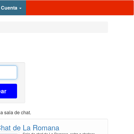
 Cuenta
ear
a sala de chat.
hat de La Romana
Sala de chat de La Romana, entra a chatear