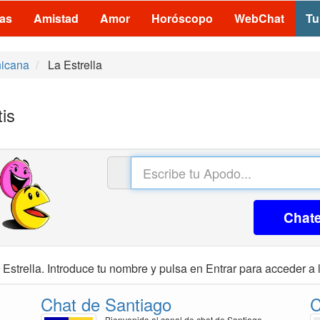
las
Amistad
Amor
Horóscopo
WebChat
Tu
nicana
La Estrella
tis
Chat
Estrella. Introduce tu nombre y pulsa en Entrar para acceder a l
Chat de Santiago
C
Bienvenido al canal de chat de Santiago