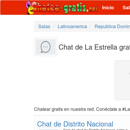
Inicio
Sa
Salas
Latinoamerica
Republica Domi
Chat de La Estrella gra
Chatear gratis en nuestra red. Conéctate a #La 
Chat de Distrito Nacional
Sala de chat de Distrito Nacional, entra a