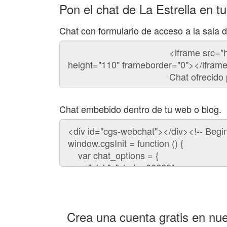
Pon el chat de La Estrella en t
Chat con formulario de acceso a la sala d
Código
del
chat
Chat embebido dentro de tu web o blog.
Código
para
embeber
el
chat
en
tu
web:
Crea una cuenta gratis en nue