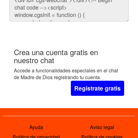
para
embeber
el
chat
en
tu
web:
Crea una cuenta gratis en
nuestro chat
Accede a funcionalidades especiales en el chat
de Madre de Dios registrando tu cuenta.
Regístrate gratis
Ayuda
Aviso legal
Política de privacidad
Política de cookies