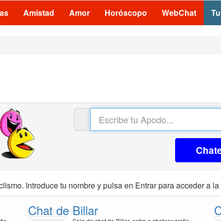
las
Amistad
Amor
Horóscopo
WebChat
Tu
Chat
clismo. Introduce tu nombre y pulsa en Entrar para acceder a la 
Chat de Billar
C
tis
Sala de chat de Billar, entra a chatear gratis