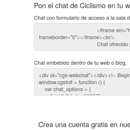
Pon el chat de Ciclismo en tu 
Chat con formulario de acceso a la sala 
Código
del
chat
Chat embebido dentro de tu web o blog.
Código
para
embeber
el
chat
en
tu
web:
Crea una cuenta gratis en nue