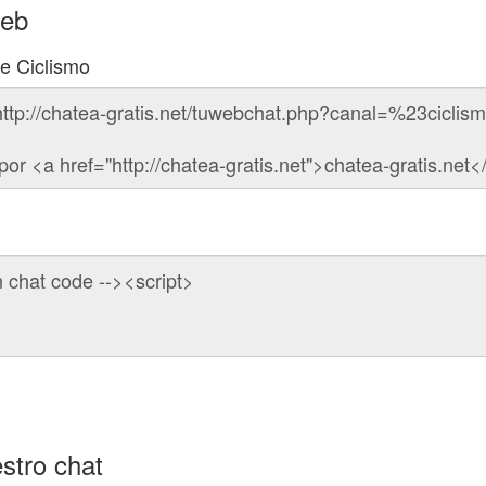
web
de Ciclismo
stro chat