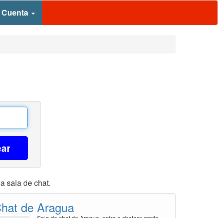
 Cuenta
ear
a sala de chat.
hat de Aragua
Sala de chat de Aragua, entra a chatear gratis