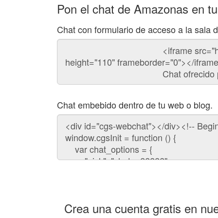
Pon el chat de Amazonas en t
Chat con formulario de acceso a la sala
Código
del
chat
Chat embebido dentro de tu web o blog.
Código
para
embeber
el
chat
en
tu
web:
Crea una cuenta gratis en nue