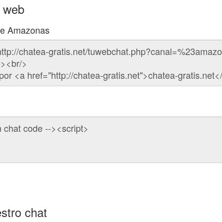
u web
 de Amazonas
stro chat