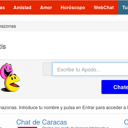
las
Amistad
Amor
Horóscopo
WebChat
Tu
azonas
is
Chat
azonas. Introduce tu nombre y pulsa en Entrar para acceder a l
Chat de Caracas
C
is
Chatea con gente de Caracas totalmente g