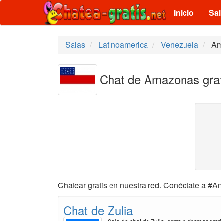
Inicio
Sa
Salas
Latinoamerica
Venezuela
Am
Chat de Amazonas grat
Chatear gratis en nuestra red. Conéctate a #Am
Chat de Zulia
Sala de chat de Zulia, entra a chatear grat