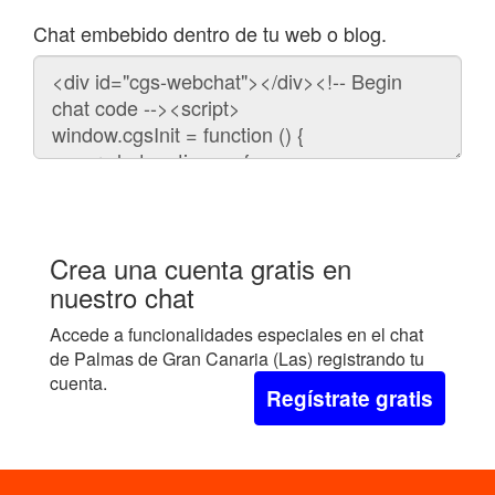
Chat embebido dentro de tu web o blog.
Código
para
embeber
el
chat
en
tu
web:
Crea una cuenta gratis en
nuestro chat
Accede a funcionalidades especiales en el chat
de Palmas de Gran Canaria (Las) registrando tu
cuenta.
Regístrate gratis